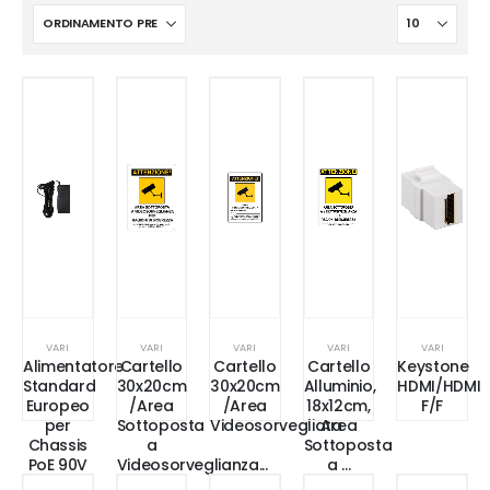
VARI
VARI
VARI
VARI
VARI
Alimentatore
Cartello
Cartello
Cartello
Keystone
Standard
30x20cm
30x20cm
Alluminio,
HDMI/HDMI
Europeo
/Area
/Area
18x12cm,
F/F
per
Sottoposta
Videosorvegliata
Area
Chassis
a
Sottoposta
PoE 90V
Videosorveglianza...
a …