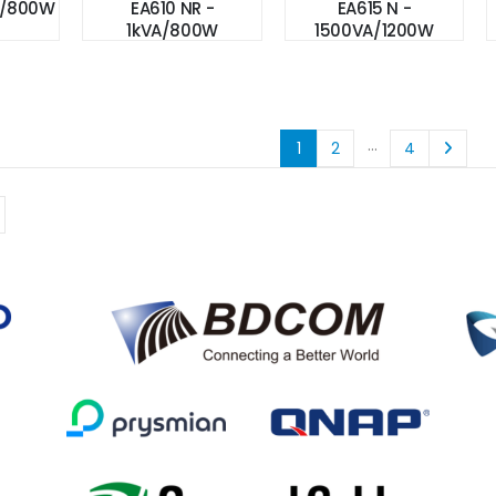
VA/800W
EA610 NR -
EA615 N -
1kVA/800W
1500VA/1200W
…
1
2
4