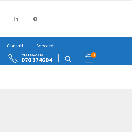
Contatti
Account
0
CHIAMACI AL
070 274604