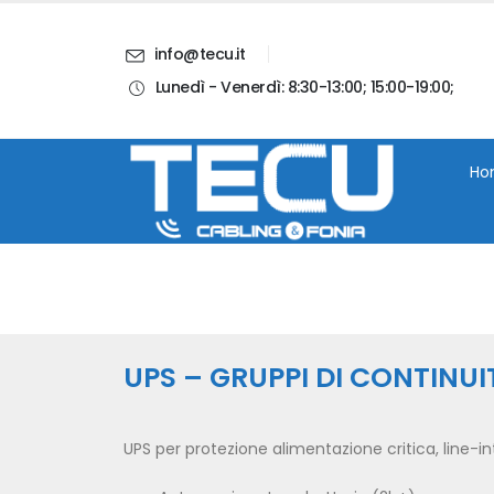
info@tecu.it
Lunedì - Venerdì: 8:30-13:00; 15:00-19:00;
i
Chi Siamo
Blog
Contatti
Account
Ho
UPS – GRUPPI DI CONTINUI
UPS per protezione alimentazione critica, line-in