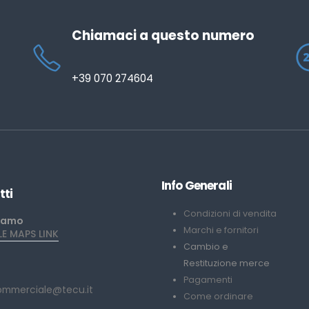
Chiamaci a questo numero
+39 070 274604
Info Generali
tti
Condizioni di vendita
iamo
Marchi e fornitori
 MAPS LINK
Cambio e
Restituzione merce
Pagamenti
ommerciale@tecu.it
Come ordinare