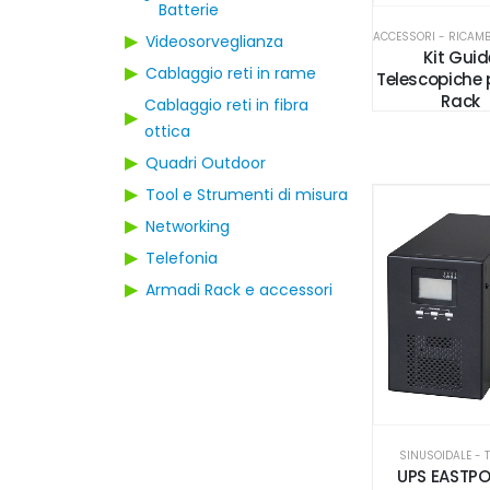
Batterie
▶
Videosorveglianza
Kit Guid
▶
Cablaggio reti in rame
Telescopiche 
Rack
Cablaggio reti in fibra
▶
ottica
▶
Quadri Outdoor
▶
Tool e Strumenti di misura
▶
Networking
▶
Telefonia
▶
Armadi Rack e accessori
SINUSOIDALE - 
UPS EASTP