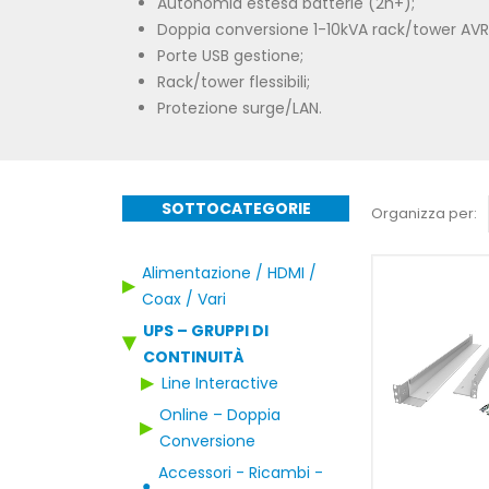
Autonomia estesa batterie (2h+);
Doppia conversione 1-10kVA rack/tower AVR
Porte USB gestione;
Rack/tower flessibili;
Protezione surge/LAN.
SOTTOCATEGORIE
Organizza per:
Alimentazione / HDMI /
▶
Coax / Vari
UPS – GRUPPI DI
▶
CONTINUITÀ
▶
Line Interactive
Online – Doppia
▶
Conversione
Accessori - Ricambi -
●