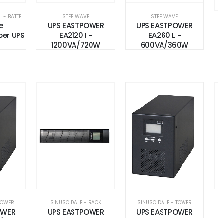
ACCESSORI - RICAMBI - BATTERIE
STEP WAVE
STEP WAVE
e
UPS EASTPOWER
UPS EASTPOWER
per UPS
EA2120 I -
EA260 L -
1200VA/720W
600VA/360W
TOWER
SINUSOIDALE - RACK
SINUSOIDALE - TOWER
OWER
UPS EASTPOWER
UPS EASTPOWER