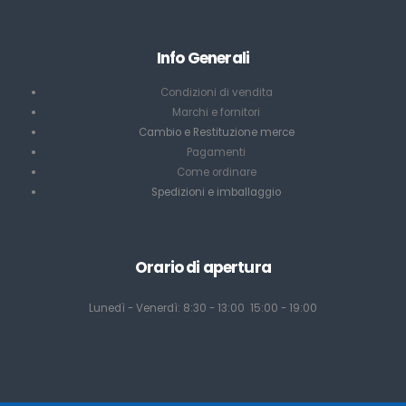
Info Generali
Condizioni di vendita
Marchi e fornitori
Cambio e Restituzione merce
Pagamenti
Come ordinare
Spedizioni e imballaggio
Orario di apertura
Lunedì - Venerdì: 8:30 - 13:00 15:00 - 19:00