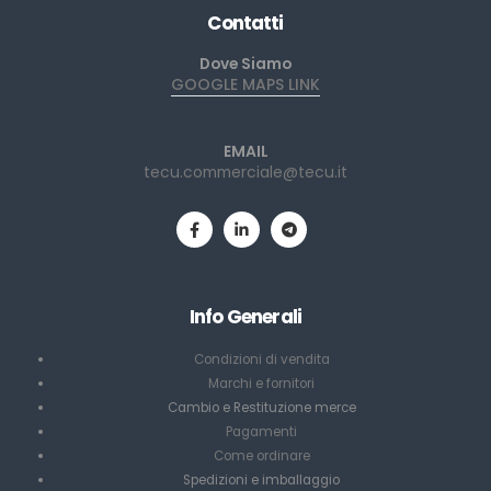
Contatti
Dove Siamo
GOOGLE MAPS LINK
EMAIL
tecu.commerciale@tecu.it
Info Generali
Condizioni di vendita
Marchi e fornitori
Cambio e Restituzione merce
Pagamenti
Come ordinare
Spedizioni e imballaggio