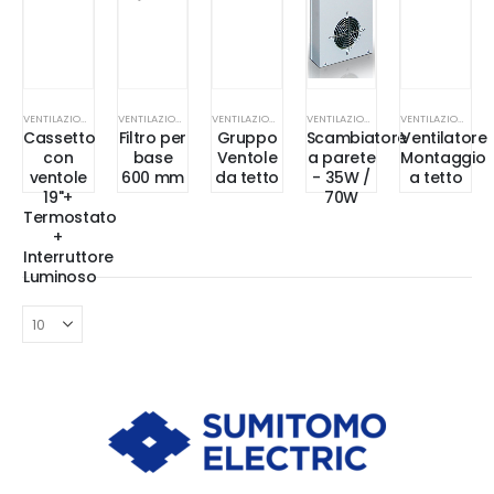
VENTILAZIONE
VENTILAZIONE
VENTILAZIONE
VENTILAZIONE
VENTILAZIONE
Cassetto
Filtro per
Gruppo
Scambiatore
Ventilatore
con
base
Ventole
a parete
Montaggio
ventole
600 mm
da tetto
- 35W /
a tetto
19"+
70W
Termostato
+
Interruttore
Luminoso