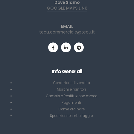
Dove Siamo
GOOGLE MAPS LINK
EMAIL
tecu.commerciale@tecu.it
Info Generali
Condizioni di vendita
Marchi e fornitori
Cambio e Restituzione merce
Pagamenti
Come ordinare
Spedizioni e imballaggio