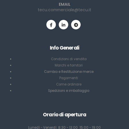
EMAIL
tecu.commerciale@tecu.it
Info Generali
Condizioni di vendita
Marchi e fornitori
Cambio e Restituzione merce
Pagamenti
Come ordinare
Spedizioni e imballaggio
Orario di apertura
Lunedì - Venerdì: 8:30 - 13:00 15:00 - 19:00