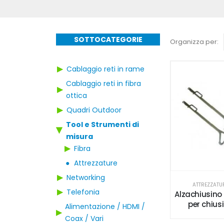
SOTTOCATEGORIE
Organizza per:
▶
Cablaggio reti in rame
Cablaggio reti in fibra
▶
ottica
▶
Quadri Outdoor
Tool e Strumenti di
▶
misura
▶
Fibra
●
Attrezzature
▶
Networking
ATTREZZATU
▶
Telefonia
Alzachiusino 
per chius
Alimentazione / HDMI /
▶
Coax / Vari