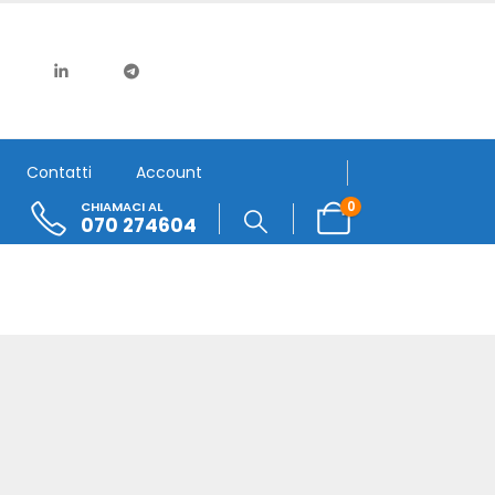
Contatti
Account
0
CHIAMACI AL
070 274604