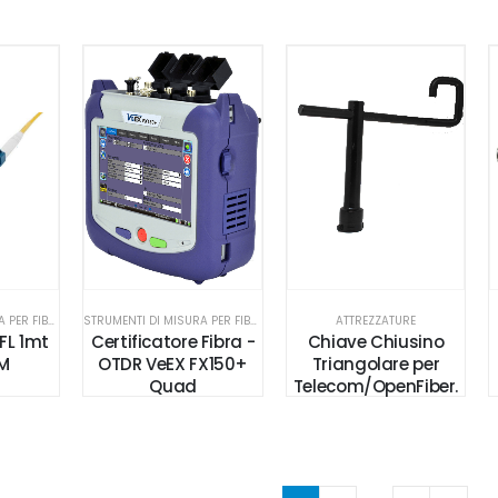
STRUMENTI DI MISURA PER FIBRA OTTICA
STRUMENTI DI MISURA PER FIBRA OTTICA
ATTREZZATURE
VFL 1mt
Certificatore Fibra -
Chiave Chiusino
M
OTDR VeEX FX150+
Triangolare per
Quad
Telecom/OpenFiber.