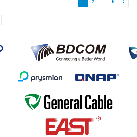
…
1
2
5