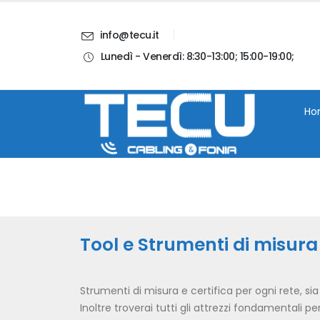
info@tecu.it
Lunedì - Venerdì: 8:30-13:00; 15:00-19:00;
i
Chi Siamo
Blog
Contatti
Account
Ho
Tool e Strumenti di misura
Strumenti di misura e certifica per ogni rete, si
Inoltre troverai tutti gli attrezzi fondamentali p