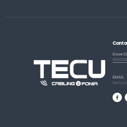
Conta
Dove S
GOOGLE
EMAIL
tecu.c