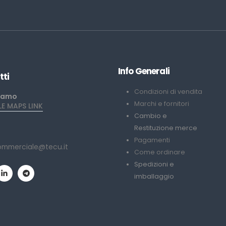
Info Generali
tti
Condizioni di vendita
iamo
Marchi e fornitori
 MAPS LINK
Cambio e
Restituzione merce
Pagamenti
ommerciale@tecu.it
Come ordinare
Spedizioni e
imballaggio