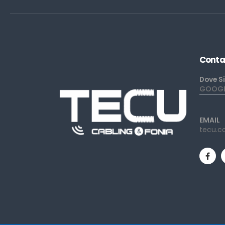
Conta
Dove S
GOOGLE
EMAIL
tecu.c