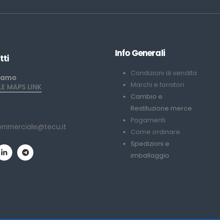
Info Generali
tti
Condizioni di vendita
iamo
Marchi e fornitori
 MAPS LINK
Cambio e
Restituzione merce
Pagamenti
ommerciale@tecu.it
Come ordinare
Spedizioni e
imballaggio