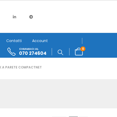
Contatti
Account
0
CHIAMACI AL
070 274604
K A PARETE COMPACTNET