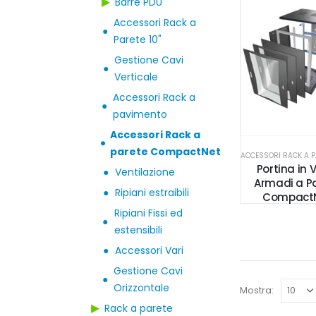
▶
Barre PDU
Accessori Rack a
●
Parete 10"
Gestione Cavi
●
Verticale
Accessori Rack a
●
pavimento
Accessori Rack a
●
parete CompactNet
Portina in 
●
Ventilazione
Armadi a P
●
Ripiani estraibili
Compact
Ripiani Fissi ed
●
estensibili
●
Accessori Vari
Gestione Cavi
●
Orizzontale
Mostra:
▶
Rack a parete