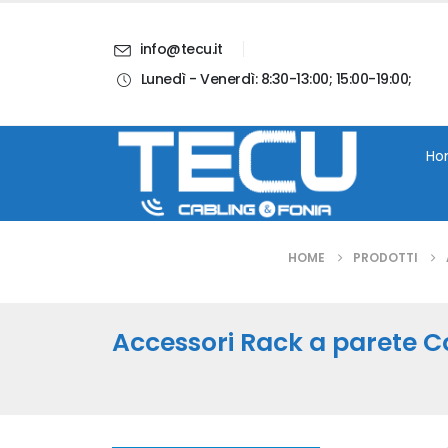
info@tecu.it
Lunedì - Venerdì: 8:30-13:00; 15:00-19:00;
i
Chi Siamo
Blog
Contatti
Account
Ho
HOME
PRODOTTI
Accessori Rack a parete 