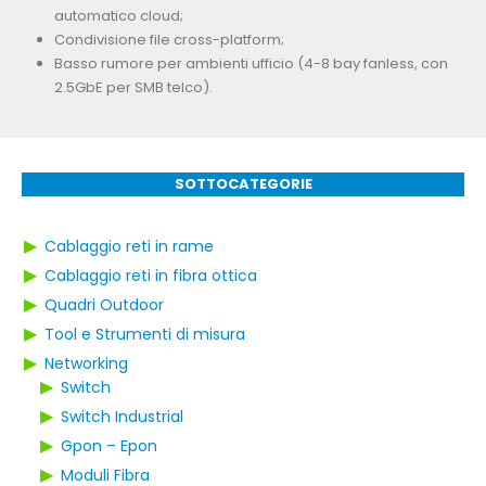
automatico cloud;
Condivisione file cross-platform;
Basso rumore per ambienti ufficio (4-8 bay fanless, con
2.5GbE per SMB telco).
SOTTOCATEGORIE
▶
Cablaggio reti in rame
▶
Cablaggio reti in fibra ottica
▶
Quadri Outdoor
▶
Tool e Strumenti di misura
▶
Networking
▶
Switch
▶
Switch Industrial
▶
Gpon – Epon
▶
Moduli Fibra