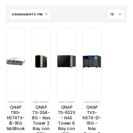
NAS TOWER
NAS TOWER
NAS TOWER
NAS TOWER
QNAP
QNAP
QNAP
QNAP
TBS-
TS-264-
TS-632X
TVS-
h574TX-
8G - Nas
- NAS
h674-i3-
i5-16G
Tower 2
Tower 6
16G -
NASBook
Bay con
Bay con
Nas