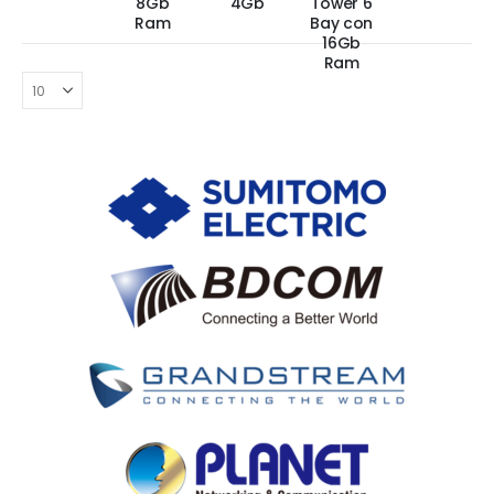
8Gb
4Gb
Tower 6
Ram
Bay con
16Gb
Ram