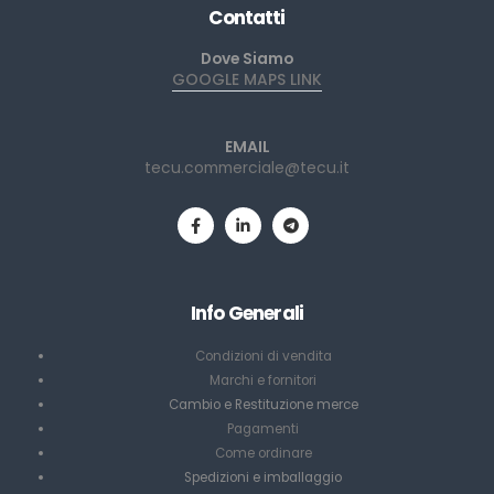
Contatti
Dove Siamo
GOOGLE MAPS LINK
EMAIL
tecu.commerciale@tecu.it
Info Generali
Condizioni di vendita
Marchi e fornitori
Cambio e Restituzione merce
Pagamenti
Come ordinare
Spedizioni e imballaggio