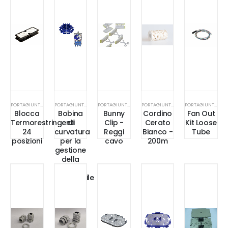
PORTAGIUNTI / GESTIONE CAVI
PORTAGIUNTI / GESTIONE CAVI
PORTAGIUNTI / GESTIONE CAVI
PORTAGIUNTI / GESTIONE CAVI
PORTAGIUNTI / GESTIONE CAVI
Blocca
Bobina
Bunny
Cordino
Fan Out
Termorestringenti
di
Clip -
Cerato
Kit Loose
24
curvatura
Reggi
Bianco -
Tube
posizioni
per la
cavo
200m
gestione
della
fibra -
Sezionabile