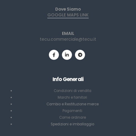
Dove Siamo
GOOGLE MAPS LINK
EMAIL
tecu.commerciale@tecu.it
Info Generali
Condizioni di vendita
Marchi e fornitori
Cambio e Restituzione merce
Pagamenti
Come ordinare
Spedizioni e imballaggio