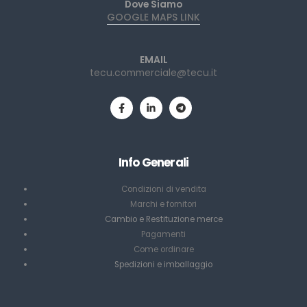
Dove Siamo
GOOGLE MAPS LINK
EMAIL
tecu.commerciale@tecu.it
Info Generali
Condizioni di vendita
Marchi e fornitori
Cambio e Restituzione merce
Pagamenti
Come ordinare
Spedizioni e imballaggio