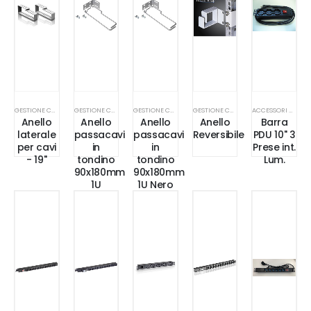
GESTIONE CAVI VERTICALE
GESTIONE CAVI VERTICALE
GESTIONE CAVI VERTICALE
GESTIONE CAVI VERTICALE
ACCESSORI RACK A PARETE 10"
Anello
Anello
Anello
Anello
Barra
laterale
passacavi
passacavi
Reversibile
PDU 10" 3
per cavi
in
in
Prese int.
- 19"
tondino
tondino
Lum.
90x180mm
90x180mm
1U
1U Nero