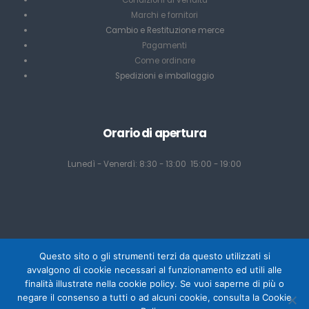
Condizioni di vendita
Marchi e fornitori
Cambio e Restituzione merce
Pagamenti
Come ordinare
Spedizioni e imballaggio
Orario di apertura
Lunedì - Venerdì: 8:30 - 13:00 15:00 - 19:00
Questo sito o gli strumenti terzi da questo utilizzati si
avvalgono di cookie necessari al funzionamento ed utili alle
finalità illustrate nella cookie policy. Se vuoi saperne di più o
negare il consenso a tutti o ad alcuni cookie, consulta la Cookie
Powered by Mediacom Design - Antonio Palumbo