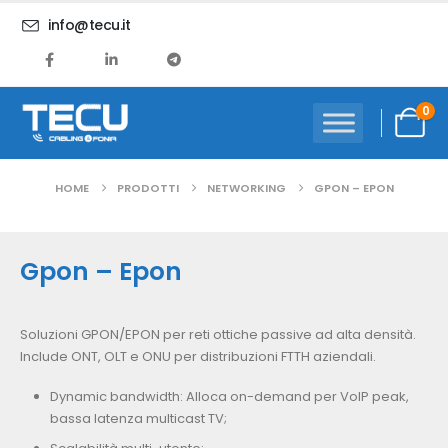
info@tecu.it
0
HOME
PRODOTTI
NETWORKING
GPON – EPON
Gpon – Epon
Soluzioni GPON/EPON per reti ottiche passive ad alta densità.
Include ONT, OLT e ONU per distribuzioni FTTH aziendali.
Dynamic bandwidth: Alloca on-demand per VoIP peak,
bassa latenza multicast TV;