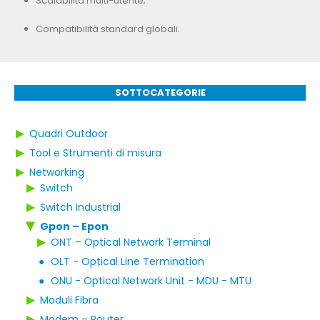
Scalabilità multi-utente;
Compatibilità standard globali.
SOTTOCATEGORIE
▶
Quadri Outdoor
▶
Tool e Strumenti di misura
▶
Networking
▶
Switch
▶
Switch Industrial
Gpon – Epon
▶
▶
ONT – Optical Network Terminal
●
OLT - Optical Line Termination
●
ONU - Optical Network Unit - MDU - MTU
▶
Moduli Fibra
▶
Modem – Router