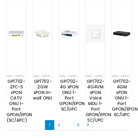
SC/UPC
SC/UPC
ONU - OPTICAL NETWORK UNIT - MDU - MTU
ONU - OPTICAL NETWORK UNIT - MDU - MTU
ONU - OPTICAL NETWORK UNIT - MDU - MTU
ONU - OPTICAL NETWORK UNIT - MDU - MTU
ONU - OPTICAL NETWORK UNIT - MDU - MTU
GP1702-
GP1702-
GP1702-
GP1702-
GP1702-
2FC-S
2GW
4G xPON
4G4VM
4GM
xPON
xPON In-
ONU 1-
xPON
xPON
CATV
wall ONU
Port
Voice
ONU 1-
ONU 1-
GPON/EPON
MDU 1-
Port
Port
SC/UPC
Port
GPON/EPON
GPON/EPON
GPON/EPON
SC/UPC
(SC/APC)
SC/UPC
…
1
2
9