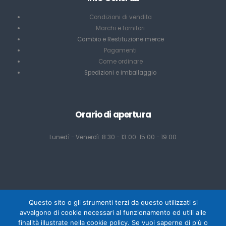
Condizioni di vendita
Marchi e fornitori
Cambio e Restituzione merce
Pagamenti
Come ordinare
Spedizioni e imballaggio
Orario di apertura
Lunedì - Venerdì: 8:30 - 13:00 15:00 - 19:00
Questo sito o gli strumenti terzi da questo utilizzati si
avvalgono di cookie necessari al funzionamento ed utili alle
finalità illustrate nella cookie policy. Se vuoi saperne di più o