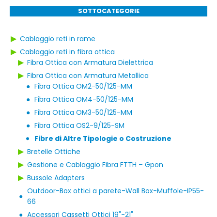
SOTTOCATEGORIE
▶
Cablaggio reti in rame
▶
Cablaggio reti in fibra ottica
▶
Fibra Ottica con Armatura Dielettrica
▶
Fibra Ottica con Armatura Metallica
●
Fibra Ottica OM2-50/125-MM
●
Fibra Ottica OM4-50/125-MM
●
Fibra Ottica OM3-50/125-MM
●
Fibra Ottica OS2-9/125-SM
Fibre di Altre Tipologie o Costruzione
●
▶
Bretelle Ottiche
▶
Gestione e Cablaggio Fibra FTTH – Gpon
▶
Bussole Adapters
Outdoor-Box ottici a parete-Wall Box-Muffole-IP55-
●
66
●
Accessori Cassetti Ottici 19"-21"