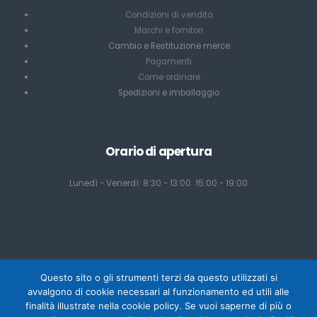
Condizioni di vendita
Marchi e fornitori
Cambio e Restituzione merce
Pagamenti
Come ordinare
Spedizioni e imballaggio
Orario di apertura
Lunedì - Venerdì: 8:30 - 13:00 15:00 - 19:00
Questo sito o gli strumenti terzi da questo utilizzati si
avvalgono di cookie necessari al funzionamento ed utili alle
finalità illustrate nella cookie policy. Se vuoi saperne di più o