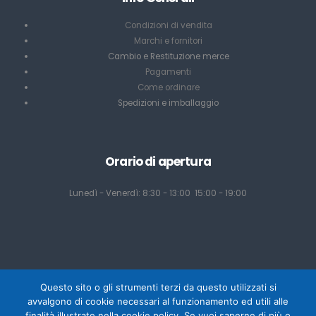
Condizioni di vendita
Marchi e fornitori
Cambio e Restituzione merce
Pagamenti
Come ordinare
Spedizioni e imballaggio
Orario di apertura
Lunedì - Venerdì: 8:30 - 13:00 15:00 - 19:00
Questo sito o gli strumenti terzi da questo utilizzati si
avvalgono di cookie necessari al funzionamento ed utili alle
finalità illustrate nella cookie policy. Se vuoi saperne di più o