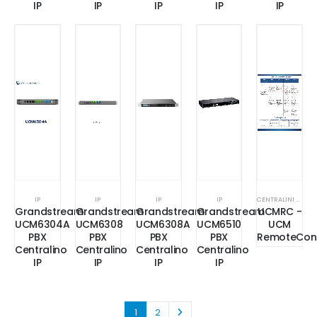
IP
IP
IP
IP
IP
IP
IP
IP
IP
CENTRALINI & GATEWAY
Grandstream
Grandstream
Grandstream
Grandstream
UCMRC -
UCM6304A
UCM6308
UCM6308A
UCM6510
UCM
PBX
PBX
PBX
PBX
RemoteCon
Centralino
Centralino
Centralino
Centralino
IP
IP
IP
IP
1
2