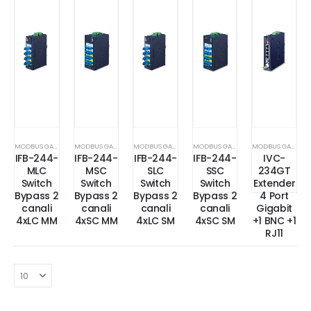
MODBUS GATEWAY
MODBUS GATEWAY
MODBUS GATEWAY
MODBUS GATEWAY
MODBUS GATEWAY
IFB-244-
IFB-244-
IFB-244-
IFB-244-
IVC-
MLC
MSC
SLC
SSC
234GT
Switch
Switch
Switch
Switch
Extender
Bypass 2
Bypass 2
Bypass 2
Bypass 2
4 Port
canali
canali
canali
canali
Gigabit
4xLC MM
4xSC MM
4xLC SM
4xSC SM
+1 BNC +1
RJ11