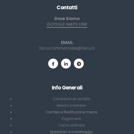
Contatti
Dove Siamo
GOOGLE MAPS LINK
EMAIL
tecu.commerciale@tecu.it
Info Generali
Condizioni di vendita
Marchi e fornitori
Cambio e Restituzione merce
Pagamenti
Come ordinare
Spedizioni e imballaggio