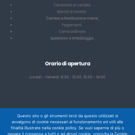
Condizioni di vendita
Marchi e fornitori
Cambio e Restituzione merce
Pagamenti
Come ordinare
Spedizioni e imballaggio
Orario di apertura
Lunedì - Venerdì: 8:30 - 13:00 15:00 - 19:00
Questo sito o gli strumenti terzi da questo utilizzati si
avvalgono di cookie necessari al funzionamento ed utili alle
finalità illustrate nella cookie policy. Se vuoi saperne di più o
negare il consenso a tutti o ad alcuni cookie, consulta la Cookie