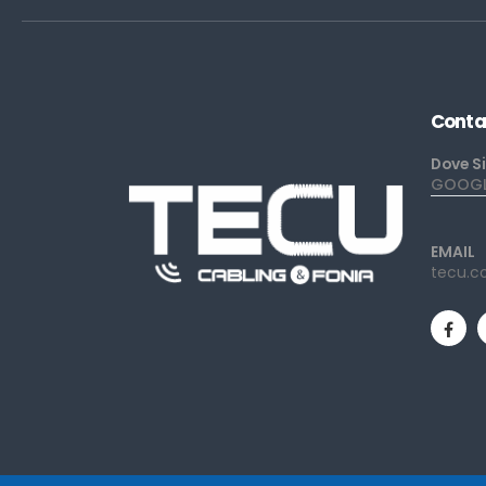
Conta
Dove S
GOOGLE
EMAIL
tecu.c