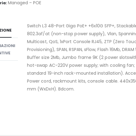
Managed – POE
ria:
Switch L3 48-Port Giga PoE+ +6x10G SFP+, Stackabl
ZIONE
802.3af/at (non-stop power supply), Vlan, Spannin
Multicast, QoS, 1xPort Console RJ45, ZTP (Zero Tou
AZIONI
Provisioning), SPAN, RSPAN, sFlow, Flash 16Mb, DRAM
TIVE
Buffer size 2Mb, Jumbo frame 9K (2 power slotswi
hot-swap AC-220V power supply; with cooling fan; 
standard 19-inch rack-mounted installation). Acce
Power cord, rackmount kits, console cable. 440x3
mm (WxDxH). Bdcom.