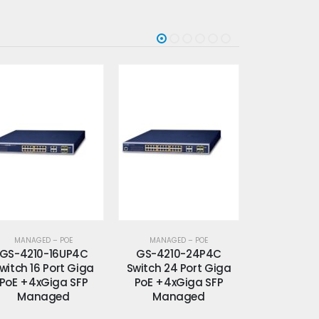
MANAGED – POE
MANAGED – POE
MANAGED
GS-4210-24P4C
GS-4210-24PL4C
GS-4210
witch 24 Port Giga
Switch 24 Port Giga
Switch 48 
PoE +4xGiga SFP
PoE +4xGiga SFP
PoE +4xG
Managed
Managed
Mana