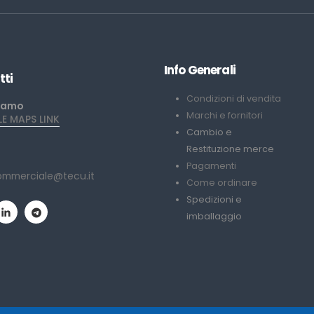
Info Generali
tti
Condizioni di vendita
iamo
Marchi e fornitori
 MAPS LINK
Cambio e
Restituzione merce
Pagamenti
ommerciale@tecu.it
Come ordinare
Spedizioni e
imballaggio