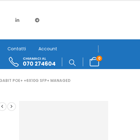
Contatti
Account
0
CHIAMACI AL
070 274604
GABIT POE+ +6X10G SFP+ MANAGED