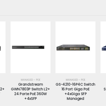
MANAGED – POE
MANAGED – POE
GS-4210-16P4C Switch
GS-4210-16UP4C
L2+
16 Port Giga PoE
Switch 16 Port Giga
S
W
+4xGiga SFP
PoE +4xGiga SFP
Managed
Managed