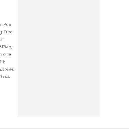
e, Poe
g Tree,
ch
 512Mb,
th one
1U;
ssories:
50x44