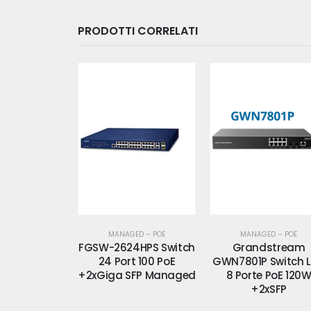
PRODOTTI CORRELATI
ED – POE
MANAGED – POE
MANAGED – POE
4HPS Switch
Grandstream
Grandstream
t 100 PoE
GWN7801P Switch L2+
GWN7803P Switch 
SFP Managed
8 Porte PoE 120W
24 Porte PoE 360
+2xSFP
+4xSFP