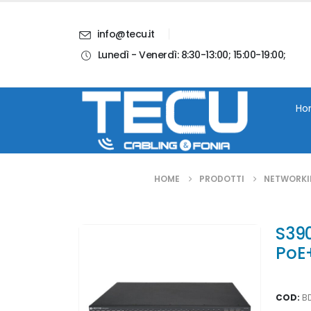
info@tecu.it
Lunedì - Venerdì: 8:30-13:00; 15:00-19:00;
i
Chi Siamo
Blog
Contatti
Account
Ho
HOME
PRODOTTI
NETWORK
S39
PoE
COD:
B