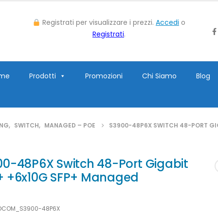
Registrati per visualizzare i prezzi.
Accedi
o
Registrati
.
me
Prodotti
Promozioni
Chi Siamo
Blog
ING
,
SWITCH
,
MANAGED – POE
S3900-48P6X SWITCH 48-PORT GI
00-48P6X Switch 48-Port Gigabit
+ +6x10G SFP+ Managed
DCOM_S3900-48P6X