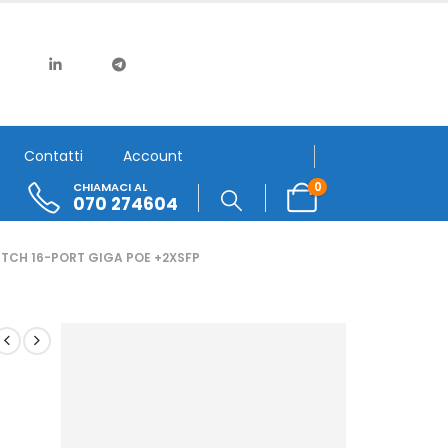
Contatti
Account
0
CHIAMACI AL
070 274604
WITCH 16-PORT GIGA POE +2XSFP