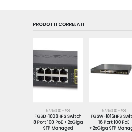
PRODOTTI CORRELATI
ED – POE
MANAGED – POE
MANAGED – POE
8HPS Switch
FGSW-1816HPS Switch
FGSW-2624HPS
 PoE +2xGiga
16 Port 100 PoE
Switch 24 Port 100 
Managed
+2xGiga SFP Managed
+2xGiga SFP Mana