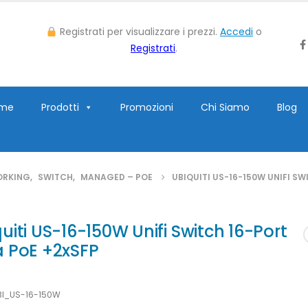
Registrati per visualizzare i prezzi.
Accedi
o
Registrati
.
me
Prodotti
Promozioni
Chi Siamo
Blog
ORKING
,
SWITCH
,
MANAGED – POE
UBIQUITI US-16-150W UNIFI S
uiti US-16-150W Unifi Switch 16-Port
a PoE +2xSFP
BI_US-16-150W