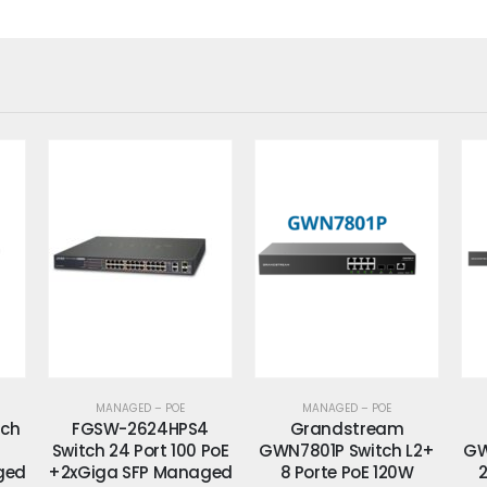
MANAGED – POE
MANAGED – POE
4
Grandstream
Grandstream
GS
PoE
GWN7801P Switch L2+
GWN7803P Switch L2+
ged
8 Porte PoE 120W
24 Porte PoE 360W
+2