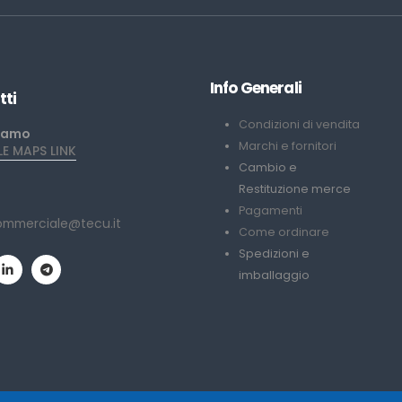
Info Generali
tti
Condizioni di vendita
iamo
Marchi e fornitori
 MAPS LINK
Cambio e
Restituzione merce
Pagamenti
ommerciale@tecu.it
Come ordinare
Spedizioni e
imballaggio