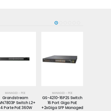
MANAGED – POE
MANAGED – POE
MANAGED
-4210-16P2S Switch
GS-4210-24P2S Switch
GS-4210-8P
16 Port Giga PoE
24 Port Giga PoE
8 Port P
xGiga SFP Managed
+2xGiga SFP Managed
+2xGiga + 