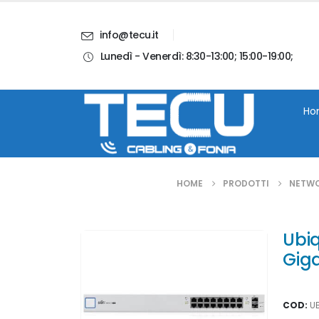
info@tecu.it
Lunedì - Venerdì: 8:30-13:00; 15:00-19:00;
i
Chi Siamo
Blog
Contatti
Account
Ho
HOME
PRODOTTI
NETW
Ubiq
Gig
COD:
U