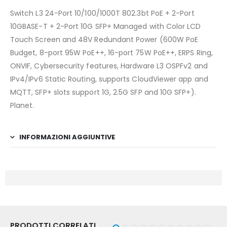
Switch L3 24-Port 10/100/1000T 802.3bt PoE + 2-Port
10GBASE-T + 2-Port 10G SFP+ Managed with Color LCD
Touch Screen and 48V Redundant Power (600W PoE
Budget, 8-port 95W PoE++, 16-port 75W PoE++, ERPS Ring,
ONVIF, Cybersecurity features, Hardware L3 OSPFv2 and
IPv4/IPv6 Static Routing, supports CloudViewer app and
MQTT, SFP+ slots support 1G, 2.5G SFP and 10G SFP+).
Planet.
INFORMAZIONI AGGIUNTIVE
PRODOTTI CORRELATI