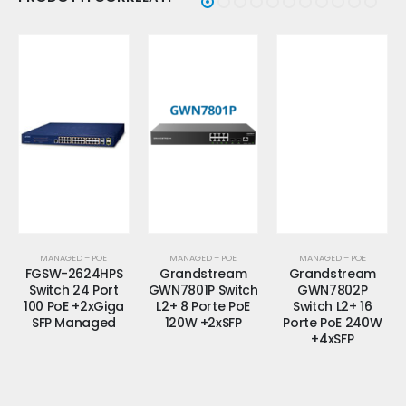
MANAGED – POE
MANAGED – POE
MANAGED – POE
FGSW-2624HPS
Grandstream
Grandstream
Switch 24 Port
GWN7801P Switch
GWN7802P
100 PoE +2xGiga
L2+ 8 Porte PoE
Switch L2+ 16
SFP Managed
120W +2xSFP
Porte PoE 240W
+4xSFP