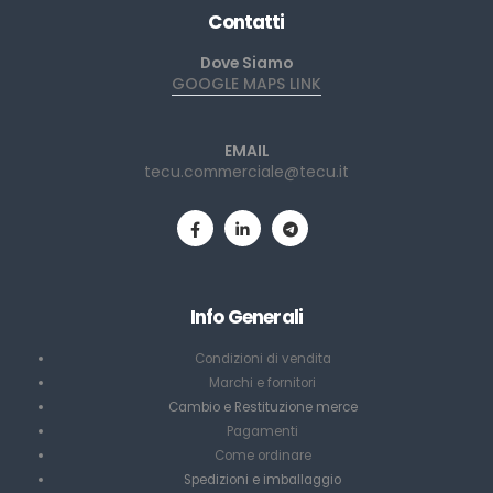
Contatti
Dove Siamo
GOOGLE MAPS LINK
EMAIL
tecu.commerciale@tecu.it
Info Generali
Condizioni di vendita
Marchi e fornitori
Cambio e Restituzione merce
Pagamenti
Come ordinare
Spedizioni e imballaggio