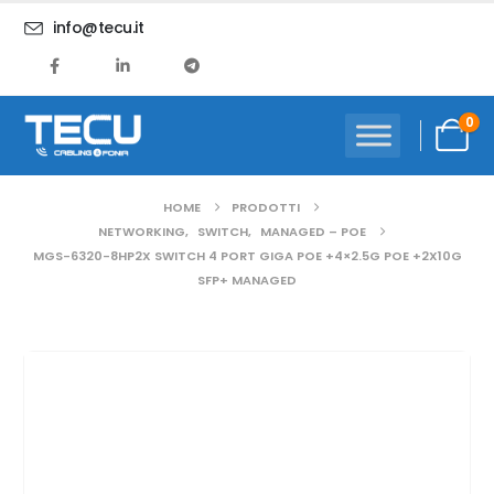
info@tecu.it
0
HOME
PRODOTTI
NETWORKING
,
SWITCH
,
MANAGED – POE
MGS-6320-8HP2X SWITCH 4 PORT GIGA POE +4×2.5G POE +2X10G
SFP+ MANAGED