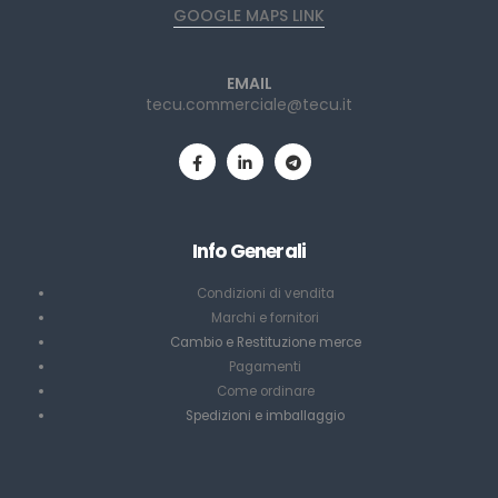
GOOGLE MAPS LINK
EMAIL
tecu.commerciale@tecu.it
Info Generali
Condizioni di vendita
Marchi e fornitori
Cambio e Restituzione merce
Pagamenti
Come ordinare
Spedizioni e imballaggio