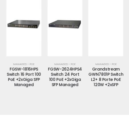
MANAGED – POE
MANAGED – POE
MANAGED – POE
FGSW-1816HPS
FGSW-2624HPS4
Grandstream
Switch 16 Port 100
Switch 24 Port
GWN7801P Switch
PoE +2xGiga SFP
100 PoE +2xGiga
L2+ 8 Porte PoE
Managed
SFP Managed
120W +2xSFP