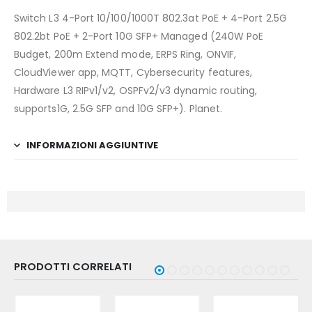
Switch L3 4-Port 10/100/1000T 802.3at PoE + 4-Port 2.5G
802.2bt PoE + 2-Port 10G SFP+ Managed (240W PoE
Budget, 200m Extend mode, ERPS Ring, ONVIF,
CloudViewer app, MQTT, Cybersecurity features,
Hardware L3 RIPv1/v2, OSPFv2/v3 dynamic routing,
supports1G, 2.5G SFP and 10G SFP+). Planet.
INFORMAZIONI AGGIUNTIVE
PRODOTTI CORRELATI