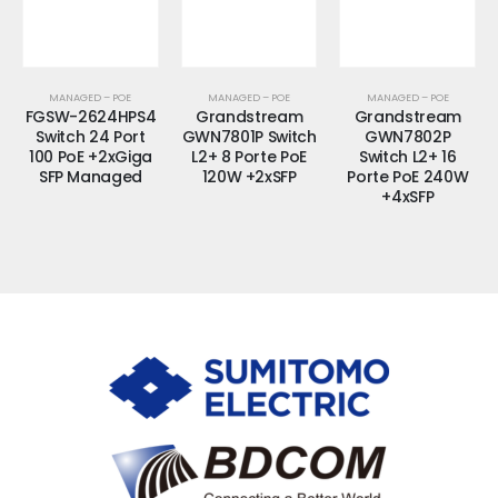
MANAGED – POE
MANAGED – POE
MANAGED – POE
FGSW-2624HPS4
Grandstream
Grandstream
Switch 24 Port
GWN7801P Switch
GWN7802P
100 PoE +2xGiga
L2+ 8 Porte PoE
Switch L2+ 16
SFP Managed
120W +2xSFP
Porte PoE 240W
+4xSFP