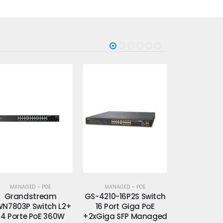
MANAGED – POE
MANAGED – POE
MANAGED
-4210-16P2S Switch
GS-4210-24P2S Switch
GS-4210
16 Port Giga PoE
24 Port Giga PoE
Switch 24 
xGiga SFP Managed
+2xGiga SFP Managed
PoE +4xG