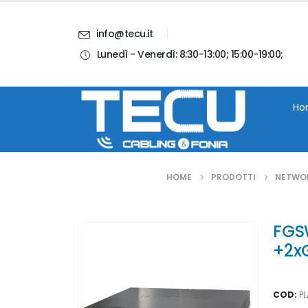
info@tecu.it
Lunedì - Venerdì: 8:30-13:00; 15:00-19:00;
i
Chi Siamo
Blog
Contatti
Account
Ho
HOME
PRODOTTI
NETWO
FGSW
+2x
COD:
P