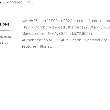
Managed – POE
ria:
Switch 16-Port 10/100TX 802.3at POE + 2-Port Gigab
ZIONE
TP/SFP Combo Managed Ethernet (220W,IPv4/IPv6
Management, SNMPv3,802.1s MSTP,802.1x
AZIONI
Authentication,ACL,PR Alive Check, Cybersecurity
TIVE
features). Planet.