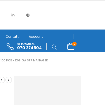
Contatti
Account
0
CHIAMACI AL
070 274604
 100 POE +2XGIGA SFP MANAGED