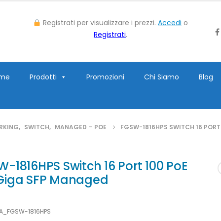
Registrati per visualizzare i prezzi.
Accedi
o
Registrati
.
me
Prodotti
Promozioni
Chi Siamo
Blog
RKING
,
SWITCH
,
MANAGED – POE
FGSW-1816HPS SWITCH 16 PORT
-1816HPS Switch 16 Port 100 PoE
Giga SFP Managed
LA_FGSW-1816HPS