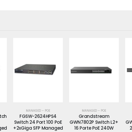
MANAGED – POE
MANAGED – POE
4
Grandstream
Grandstream
GS
PoE
GWN7802P Switch L2+
GWN7803P Switch L2+
ged
16 Porte PoE 240W
24 Porte PoE 360W
+2