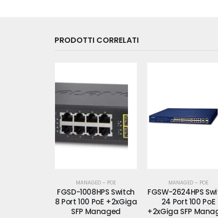
PRODOTTI CORRELATI
ED – POE
MANAGED – POE
MANAGED – POE
8HPS Switch
FGSW-2624HPS Switch
FGSW-2624HPS
 PoE +2xGiga
24 Port 100 PoE
Switch 24 Port 100 
Managed
+2xGiga SFP Managed
+2xGiga SFP Mana