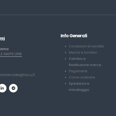
Info Generali
tti
Condizioni di vendita
iamo
Marchi e fornitori
 MAPS LINK
Cambio e
Restituzione merce
Pagamenti
ommerciale@tecu.it
Come ordinare
Spedizioni e
imballaggio