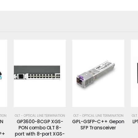
TION
OLT - OPTICAL LINE TERMINATION
OLT - OPTICAL LINE TERMINATION
OLT
S-
GPL-GSFP-C++ Gepon
LP59-2TE-SFP+ uplink
-
SFP Transceiver
line
GS-