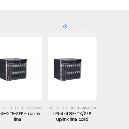
 - OPTICAL LINE TERMINATION
OLT - OPTICAL LINE TERMINATION
OLT - OPTICAL LI
LP59-4GE-TX/SFP
LP59-4PON-SFPB EPON
LP59-PW
uplink line card
line card 4-Port
power suppl
OL