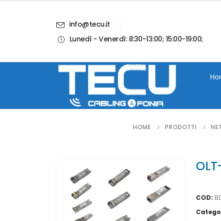
info@tecu.it
Lunedì - Venerdì: 8:30-13:00; 15:00-19:00;
i
Chi Siamo
Blog
Contatti
Account
Ho
HOME
PRODOTTI
NE
OLT
COD:
B
Catego