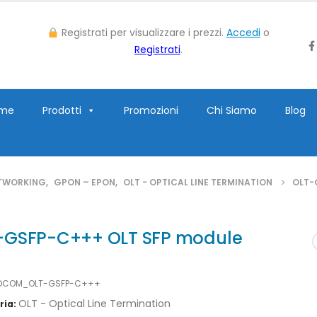
Registrati per visualizzare i prezzi.
Accedi
o
Registrati
.
me
Prodotti
Promozioni
Chi Siamo
Blog
TWORKING
,
GPON – EPON
,
OLT - OPTICAL LINE TERMINATION
OLT-
-GSFP-C+++ OLT SFP module
DCOM_OLT-GSFP-C+++
OLT - Optical Line Termination
ria: