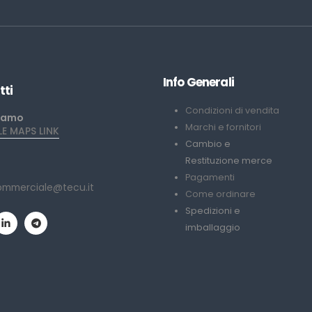
Info Generali
tti
Condizioni di vendita
iamo
Marchi e fornitori
 MAPS LINK
Cambio e
Restituzione merce
Pagamenti
ommerciale@tecu.it
Come ordinare
Spedizioni e
imballaggio