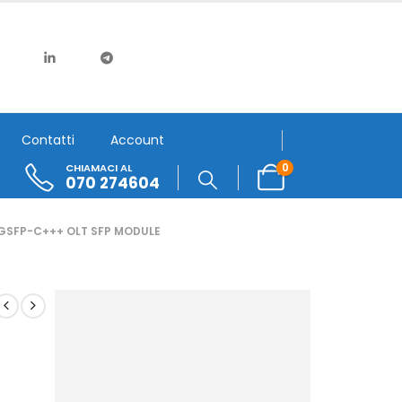
Contatti
Account
0
CHIAMACI AL
070 274604
GSFP-C+++ OLT SFP MODULE