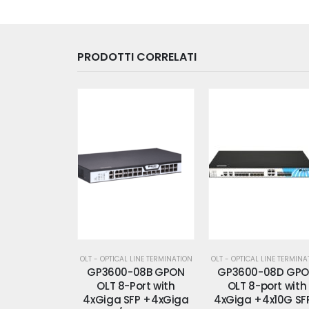
PRODOTTI CORRELATI
 LINE TERMINATION
OLT - OPTICAL LINE TERMINATION
OLT - OPTICAL LINE TERMINA
-08B GPON
GP3600-08D GPON
GP3600-8CGP XG
Port with
OLT 8-port with
PON combo OLT 8
FP +4xGiga
4xGiga +4x10G SFP+
port with 8-port X