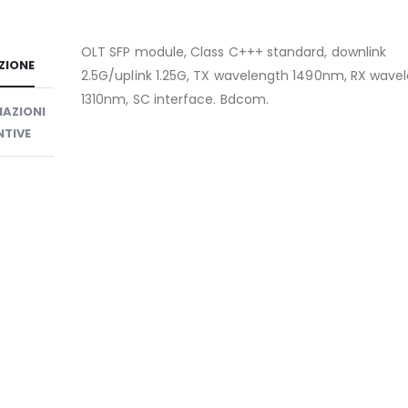
OLT SFP module, Class C+++ standard, downlink
ZIONE
2.5G/uplink 1.25G, TX wavelength 1490nm, RX wave
1310nm, SC interface. Bdcom.
AZIONI
TIVE