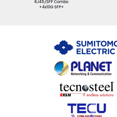
FP Combo
PON combo
0G SFP+