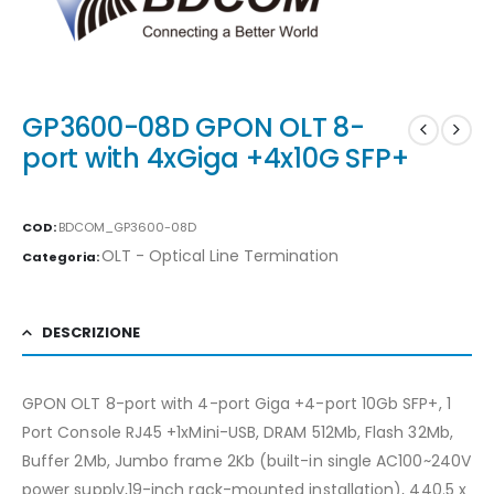
GP3600-08D GPON OLT 8-
port with 4xGiga +4x10G SFP+
COD:
BDCOM_GP3600-08D
OLT - Optical Line Termination
Categoria:
DESCRIZIONE
GPON OLT 8-port with 4-port Giga +4-port 10Gb SFP+, 1
Port Console RJ45 +1xMini-USB, DRAM 512Mb, Flash 32Mb,
Buffer 2Mb, Jumbo frame 2Kb (built-in single AC100~240V
power supply,19-inch rack-mounted installation), 440.5 x