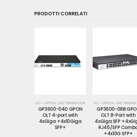
PRODOTTI CORRELATI
 LINE TERMINATION
OLT - OPTICAL LINE TERMINATION
OLT - OPTICAL LINE TERMINA
-04D GPON
GP3600-08B GPON
GP3600-08D GP
port with
OLT 8-Port with
OLT 8-port with
+4x10Giga
4xGiga SFP +4xGiga
4xGiga +4x10G SF
FP+
RJ45/SFP Combo
+4x10G SFP+