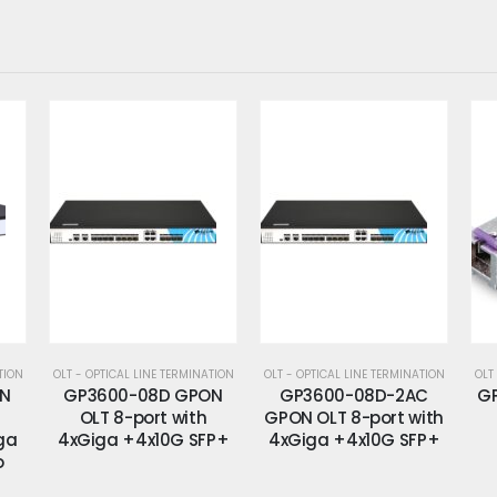
TION
OLT - OPTICAL LINE TERMINATION
OLT - OPTICAL LINE TERMINATION
OLT
ON
GP3600-08D-2AC
GPL-GSFP-C+ Gepon
GP
GPON OLT 8-port with
SFP Transceiver
P+
4xGiga +4x10G SFP+