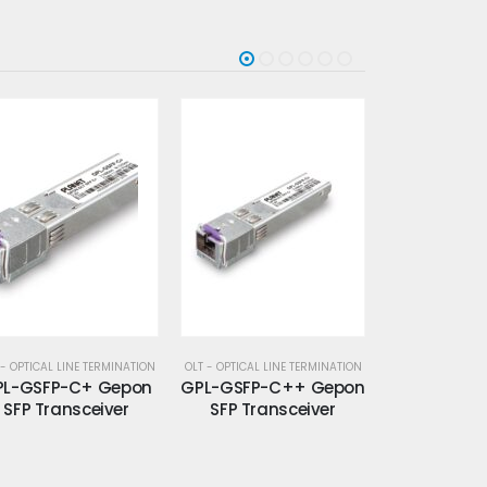
 - OPTICAL LINE TERMINATION
OLT - OPTICAL LINE TERMINATION
OLT - OPTICAL LI
L-GSFP-C++ Gepon
GPL-PWR75-AC
GPL-PW
SFP Transceiver
Alimentatore
Alimen
Supplementare AC
Suppleme
(GPL-8000)
(GPL-