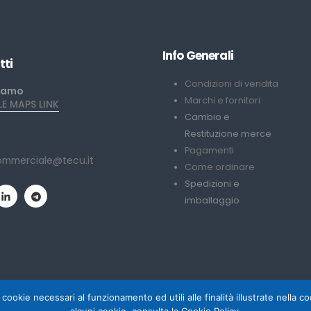
Info Generali
tti
Condizioni di vendita
iamo
Marchi e fornitori
 MAPS LINK
Cambio e
Restituzione merce
Pagamenti
ommerciale@tecu.it
Come ordinare
Spedizioni e
imballaggio
 cookie necessari al funzionamento ed utili alle finalità illustrate nella 