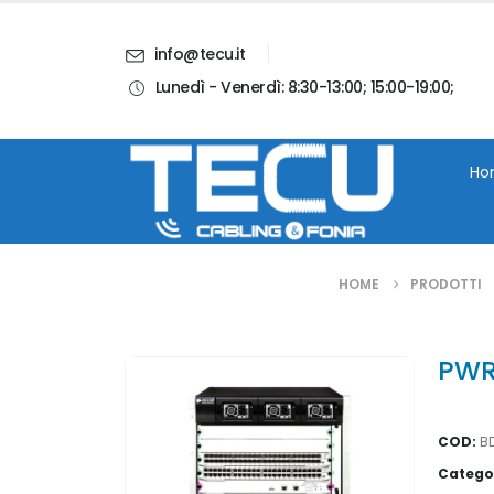
info@tecu.it
Lunedì - Venerdì: 8:30-13:00; 15:00-19:00;
i
Chi Siamo
Blog
Contatti
Account
Ho
HOME
PRODOTTI
PWR
COD:
B
Catego