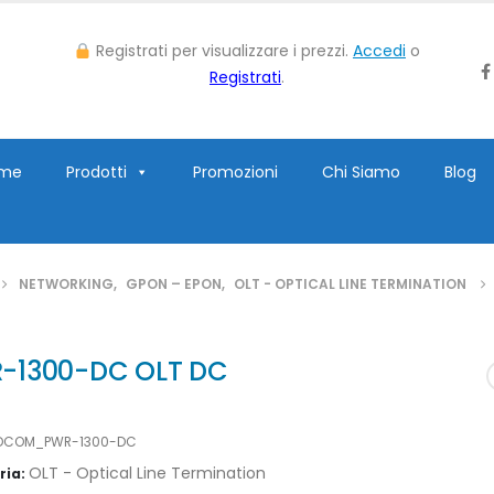
Registrati per visualizzare i prezzi.
Accedi
o
Registrati
.
me
Prodotti
Promozioni
Chi Siamo
Blog
NETWORKING
,
GPON – EPON
,
OLT - OPTICAL LINE TERMINATION
-1300-DC OLT DC
DCOM_PWR-1300-DC
OLT - Optical Line Termination
ria: