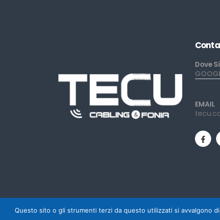
Conta
Dove S
GOOGLE
EMAIL
tecu.c
Questo sito o gli strumenti terzi da questo utilizzati si avvalgono di