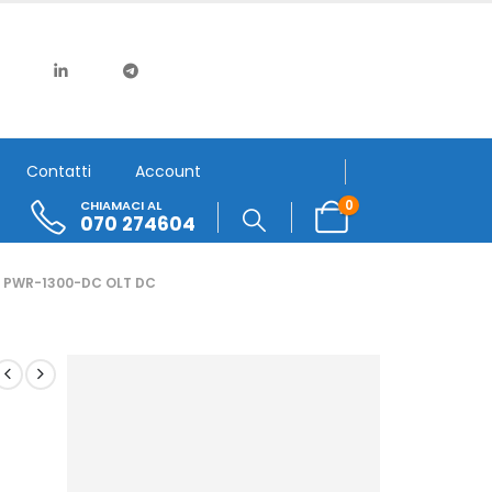
Contatti
Account
0
CHIAMACI AL
070 274604
PWR-1300-DC OLT DC