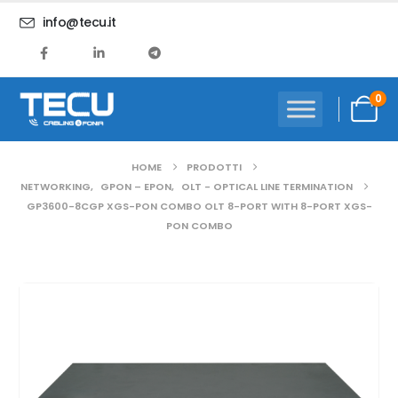
info@tecu.it
0
HOME
PRODOTTI
NETWORKING
,
GPON – EPON
,
OLT - OPTICAL LINE TERMINATION
GP3600-8CGP XGS-PON COMBO OLT 8-PORT WITH 8-PORT XGS-
PON COMBO