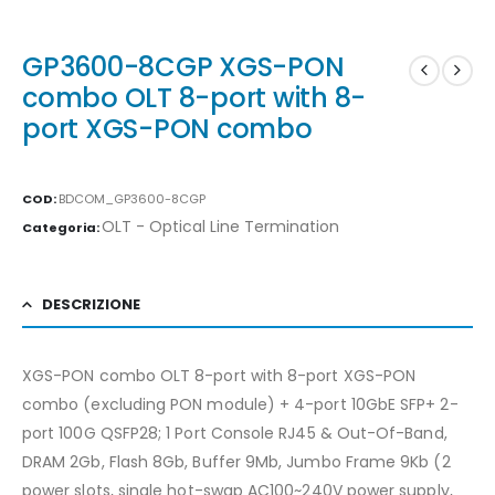
GP3600-8CGP XGS-PON
combo OLT 8-port with 8-
port XGS-PON combo
COD:
BDCOM_GP3600-8CGP
OLT - Optical Line Termination
Categoria:
DESCRIZIONE
XGS-PON combo OLT 8-port with 8-port XGS-PON
combo (excluding PON module) + 4-port 10GbE SFP+ 2-
port 100G QSFP28; 1 Port Console RJ45 & Out-Of-Band,
DRAM 2Gb, Flash 8Gb, Buffer 9Mb, Jumbo Frame 9Kb (2
power slots, single hot-swap AC100~240V power supply,