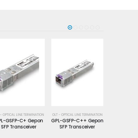
 - OPTICAL LINE TERMINATION
OLT - OPTICAL LINE TERMINATION
OLT - OPTICAL LI
PL-GSFP-C+ Gepon
GPL-GSFP-C++ Gepon
GPL-PW
SFP Transceiver
SFP Transceiver
Alimen
Suppleme