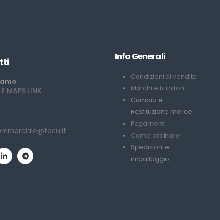
Info Generali
tti
Condizioni di vendita
iamo
Marchi e fornitori
 MAPS LINK
Cambio e
Restituzione merce
Pagamenti
ommerciale@tecu.it
Come ordinare
Spedizioni e
imballaggio