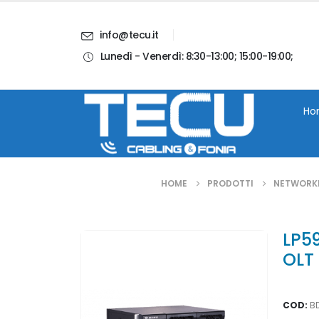
info@tecu.it
Lunedì - Venerdì: 8:30-13:00; 15:00-19:00;
i
Chi Siamo
Blog
Contatti
Account
Ho
HOME
PRODOTTI
NETWORK
LP5
OLT
COD:
B