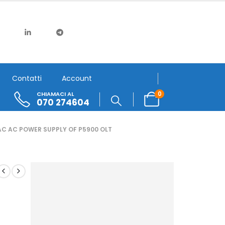
Contatti
Account
0
CHIAMACI AL
070 274604
C AC POWER SUPPLY OF P5900 OLT