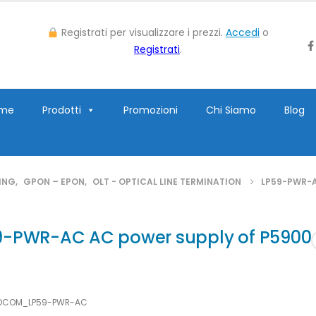
Registrati per visualizzare i prezzi.
Accedi
o
Registrati
.
me
Prodotti
Promozioni
Chi Siamo
Blog
ING
,
GPON – EPON
,
OLT - OPTICAL LINE TERMINATION
LP59-PWR-A
9-PWR-AC AC power supply of P5900
DCOM_LP59-PWR-AC