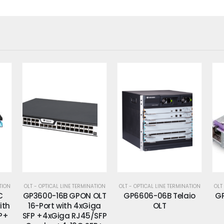
TION
OLT - OPTICAL LINE TERMINATION
OLT - OPTICAL LINE TERMINATION
OLT
C
GP3600-16B GPON OLT
GP6606-06B Telaio
G
ith
16-Port with 4xGiga
OLT
P+
SFP +4xGiga RJ45/SFP