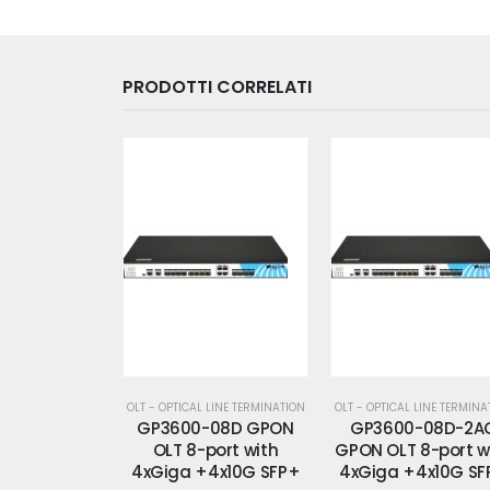
PRODOTTI CORRELATI
 LINE TERMINATION
OLT - OPTICAL LINE TERMINATION
OLT - OPTICAL LINE TERMINA
-08B GPON
GP3600-08D GPON
GP3600-08D-2A
Port with
OLT 8-port with
GPON OLT 8-port w
FP +4xGiga
4xGiga +4x10G SFP+
4xGiga +4x10G SF