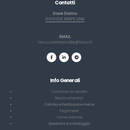
Contatti
Dove Siamo
GOOGLE MAPS LINK
EMAIL
tecu.commerciale@tecu.it
Info Generali
Condizioni di vendita
Marchi e fornitori
Cambio e Restituzione merce
Pagamenti
Come ordinare
Spedizioni e imballaggio