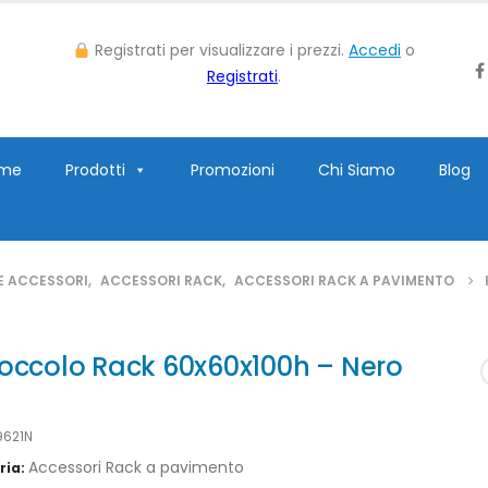
Registrati per visualizzare i prezzi.
Accedi
o
Registrati
.
me
Prodotti
Promozioni
Chi Siamo
Blog
E ACCESSORI
,
ACCESSORI RACK
,
ACCESSORI RACK A PAVIMENTO
Zoccolo Rack 60x60x100h – Nero
9621N
Accessori Rack a pavimento
ria: