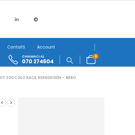
Contatti
Account
0
CHIAMACI AL
070 274604
KIT ZOCCOLO RACK 60X60X100H – NERO