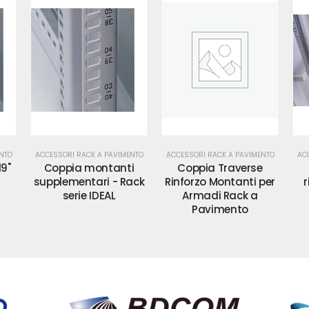
NTO
ACCESSORI RACK A PAVIMENTO
ACCESSORI RACK A PAVIMENTO
AC
i
Coppia Traverse
Coppia traverse
ack
Rinforzo Montanti per
rinforzo per Rack a
an
Armadi Rack a
Pavimento
Pavimento