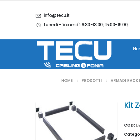
info@tecu.it
Lunedì - Venerdì: 8:30-13:00; 15:00-19:00;
i
Chi Siamo
Blog
Contatti
Account
Ho
HOME
PRODOTTI
ARMADI RACK 
Kit 
COD:
D
Catego