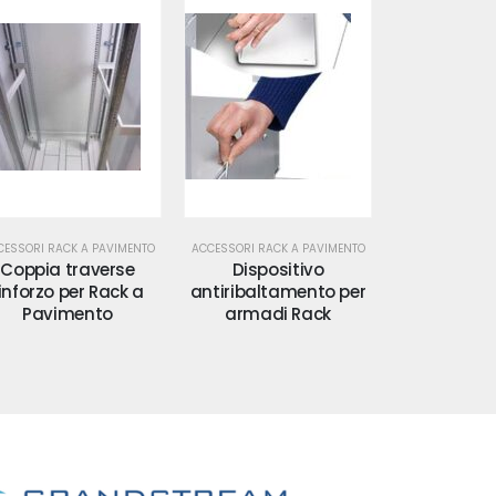
CESSORI RACK A PAVIMENTO
ACCESSORI RACK A PAVIMENTO
ACCESSORI RACK
Dispositivo
Dispositivo
Kit 4 an
tiribaltamento per
antiribaltamento per
sollevame
armadi Rack
Rack.
Prog