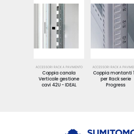
ACK A PAVIMENTO
ACCESSORI RACK A PAVIMENTO
ACCESSORI RACK A PAVIME
a canala
Coppia montanti 19"
Coppia montant
e gestione
per Rack serie
supplementari - R
U - IDEAL
Progress
serie IDEAL