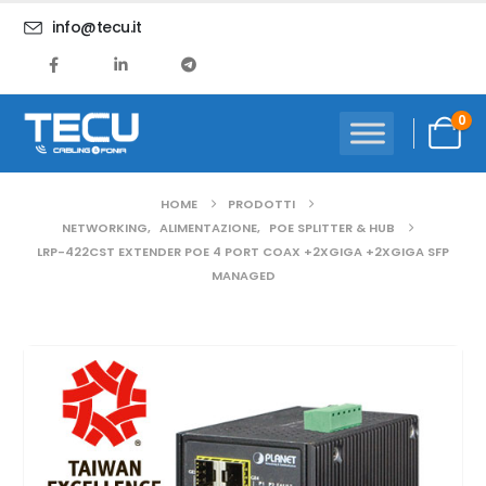
info@tecu.it
0
HOME
PRODOTTI
NETWORKING
,
ALIMENTAZIONE
,
POE SPLITTER & HUB
LRP-422CST EXTENDER POE 4 PORT COAX +2XGIGA +2XGIGA SFP
MANAGED