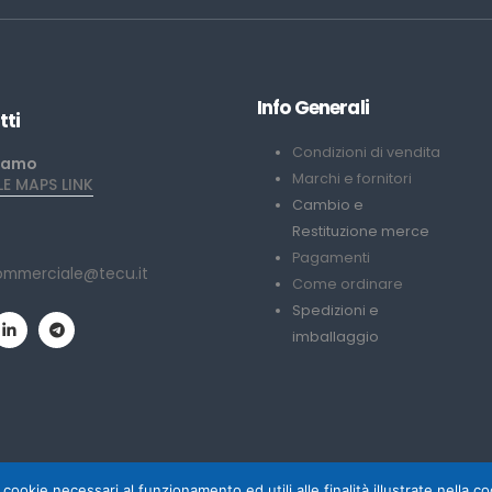
Info Generali
tti
Condizioni di vendita
iamo
Marchi e fornitori
 MAPS LINK
Cambio e
Restituzione merce
Pagamenti
ommerciale@tecu.it
Come ordinare
Spedizioni e
imballaggio
 cookie necessari al funzionamento ed utili alle finalità illustrate nella 