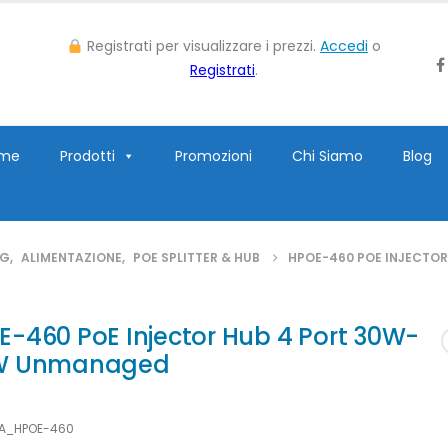
Registrati per visualizzare i prezzi.
Accedi
o
Registrati
.
me
Prodotti
Promozioni
Chi Siamo
Blog
NG
,
ALIMENTAZIONE
,
POE SPLITTER & HUB
HPOE-460 POE INJECTO
-460 PoE Injector Hub 4 Port 30W-
W Unmanaged
LA_HPOE-460