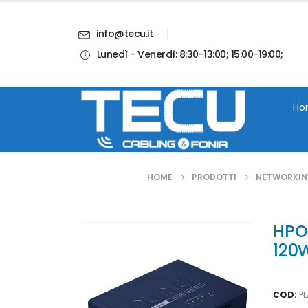
info@tecu.it
Lunedì - Venerdì: 8:30-13:00; 15:00-19:00;
i
Chi Siamo
Blog
Contatti
Account
Ho
HOME
PRODOTTI
NETWORKI
HPOE
120
COD:
P