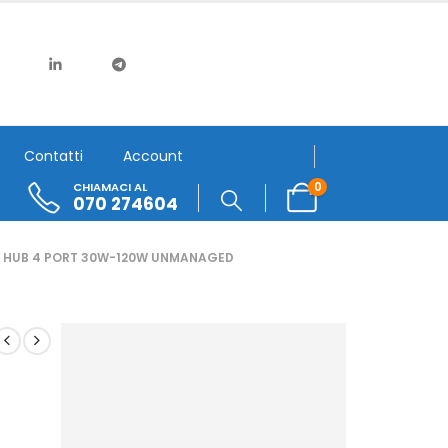
Contatti
Account
0
CHIAMACI AL
070 274604
R HUB 4 PORT 30W-120W UNMANAGED