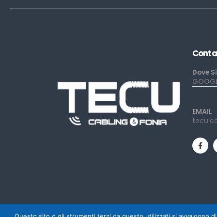
Conta
Dove S
GOOGLE
EMAIL
tecu.c
Questo sito o gli strumenti terzi da questo utilizzati si avvalgono di