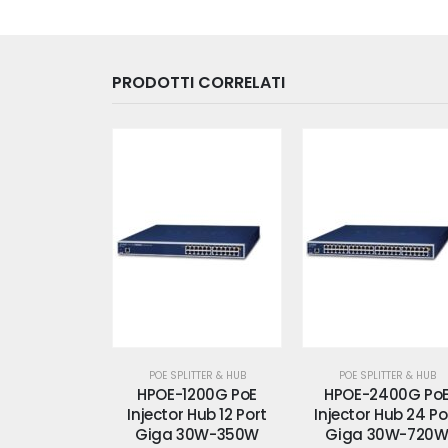
PRODOTTI CORRELATI
ITTER & HUB
POE SPLITTER & HUB
POE SPLITTER & HUB
200G PoE
HPOE-2400G PoE
IPOE-162 PoE Injec
 Hub 12 Port
Injector Hub 24 Port
30W 12-48V
30W-350W
Giga 30W-720W