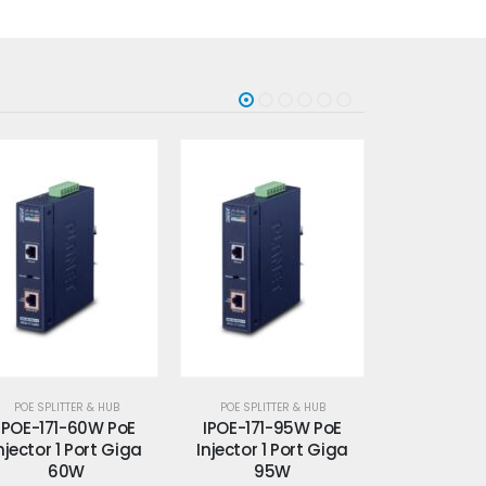
POE SPLITTER & HUB
POE SPLITTER & HUB
POE SPLITT
IPOE-171-95W PoE
IPOE-173S PoE Splitter 1
IPOE-175 Po
njector 1 Port Giga
Port Giga 12-24V
1 Por
95W