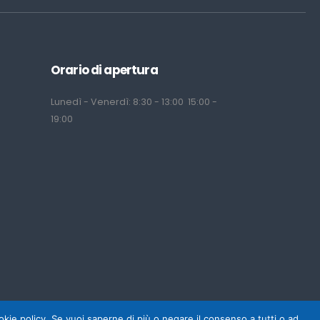
Orario di apertura
Lunedì - Venerdì: 8:30 - 13:00 15:00 -
19:00
cookie policy. Se vuoi saperne di più o negare il consenso a tutti o ad