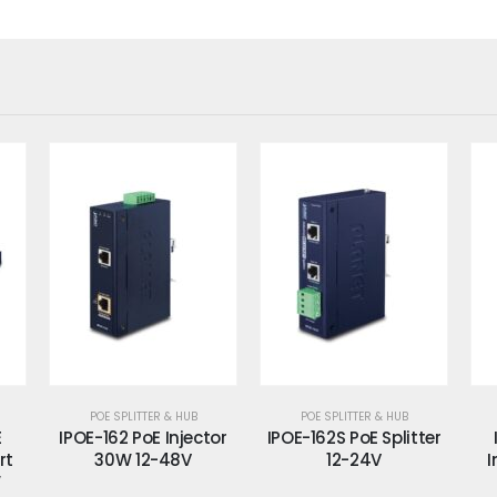
POE SPLITTER & HUB
POE SPLITTER & HUB
tor
IPOE-162S PoE Splitter
IPOE-171-60W PoE
12-24V
Injector 1 Port Giga
I
60W