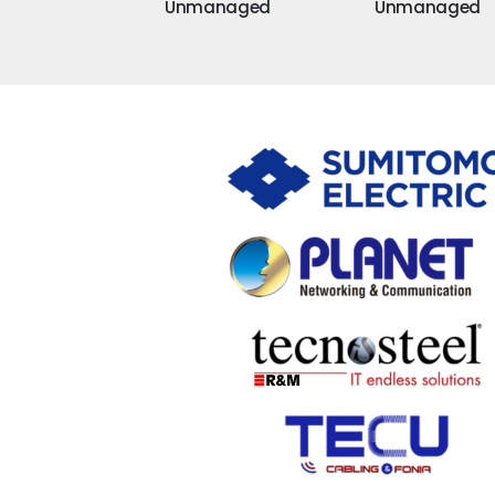
anaged
Unmanaged