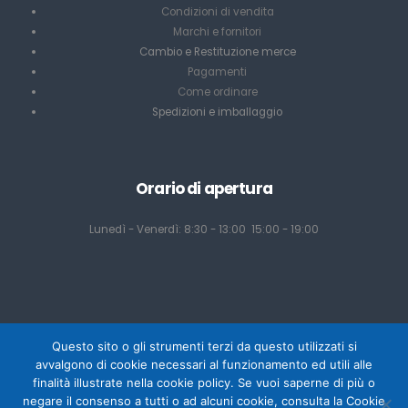
Condizioni di vendita
Marchi e fornitori
Cambio e Restituzione merce
Pagamenti
Come ordinare
Spedizioni e imballaggio
Orario di apertura
Lunedì - Venerdì: 8:30 - 13:00 15:00 - 19:00
Questo sito o gli strumenti terzi da questo utilizzati si
avvalgono di cookie necessari al funzionamento ed utili alle
finalità illustrate nella cookie policy. Se vuoi saperne di più o
negare il consenso a tutti o ad alcuni cookie, consulta la Cookie
Powered by Mediacom Design - Antonio Palumbo