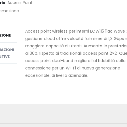
Access Point
ria:
omozione
Access point wireless per interni ECW115 11ac Wave
ZIONE
gestione cloud offre velocità fulminee di 1,3 Gbps 
maggiore capacità di utenti. Aumenta le prestazion
AZIONI
al 30% rispetto ai tradizionali access point 2×2. Qu
TIVE
access point dual-band migliora l’affidabilità della
connessione per un Wi-Fi di nuova generazione
eccezionale, di livello aziendale.