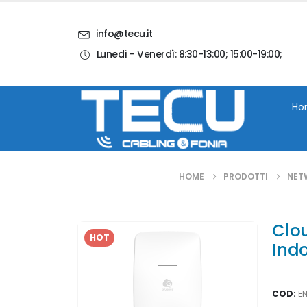
info@tecu.it
Lunedì - Venerdì: 8:30-13:00; 15:00-19:00;
i
Chi Siamo
Blog
Contatti
Account
Ho
HOME
PRODOTTI
NET
Clo
HOT
Indo
COD:
E