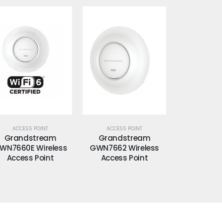
ACCESS POINT
ACCESS POINT
ACCESS 
Grandstream
Grandstream
Grands
WN7660E Wireless
GWN7662 Wireless
GWN7664 
Access Point
Access Point
Access