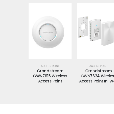
SS POINT
ACCESS POINT
ACCESS POINT
dstream
Grandstream
Grandstream
R Wireless
GWN7615 Wireless
GWN7624 Wirele
int Outdoor
Access Point
Access Point In-Wa
-Range