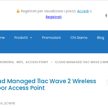
Registrati per visualizzare i prezzi.
Accedi
o
Registrati
.
me
Prodotti
Promozioni
Chi Siamo
Blog
WORKING
,
WIFI
,
ACCESS POINT
CLOUD MANAGED 11AC WAVE 2 WIR
ud Managed 11ac Wave 2 Wireless
or Access Point
NG_ECW115