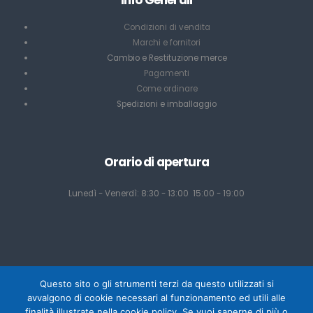
Info Generali
Condizioni di vendita
Marchi e fornitori
Cambio e Restituzione merce
Pagamenti
Come ordinare
Spedizioni e imballaggio
Orario di apertura
Lunedì - Venerdì: 8:30 - 13:00 15:00 - 19:00
Questo sito o gli strumenti terzi da questo utilizzati si
avvalgono di cookie necessari al funzionamento ed utili alle
finalità illustrate nella cookie policy. Se vuoi saperne di più o