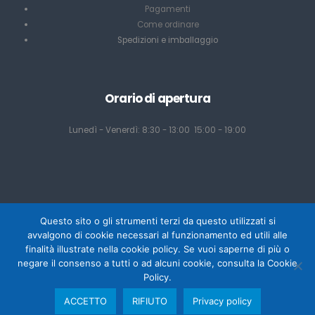
Pagamenti
Come ordinare
Spedizioni e imballaggio
Orario di apertura
Lunedì - Venerdì: 8:30 - 13:00 15:00 - 19:00
Questo sito o gli strumenti terzi da questo utilizzati si
avvalgono di cookie necessari al funzionamento ed utili alle
finalità illustrate nella cookie policy. Se vuoi saperne di più o
negare il consenso a tutti o ad alcuni cookie, consulta la Cookie
Powered by Mediacom Design - Antonio Palumbo
Policy.
Copyright © Tecu srl 2025 - P.IVA 02800040921
ACCETTO
RIFIUTO
Privacy policy