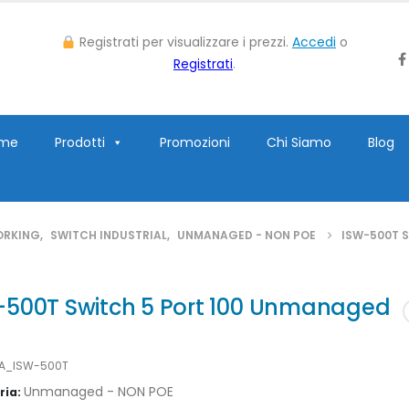
Registrati per visualizzare i prezzi.
Accedi
o
Registrati
.
me
Prodotti
Promozioni
Chi Siamo
Blog
ORKING
,
SWITCH INDUSTRIAL
,
UNMANAGED - NON POE
ISW-500T 
-500T Switch 5 Port 100 Unmanaged
LA_ISW-500T
Unmanaged - NON POE
ria: