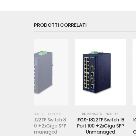
PRODOTTI CORRELATI
D - NON POE
UNMANAGED - NON POE
UNMANAGED - NON POE
TF Switch 8
IFGS-1822TF Switch 16
IGS-1000-8T4X Swi
+2xGiga SFP
Port 100 +2xGiga SFP
8 Port Giga +4x1
anaged
Unmanaged
Giga SFP Unmana