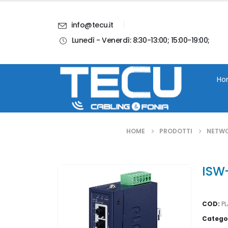
info@tecu.it
Lunedì - Venerdì: 8:30-13:00; 15:00-19:00;
i
Chi Siamo
Blog
Contatti
Account
Ho
HOME
PRODOTTI
NETW
ISW
COD:
P
Catego