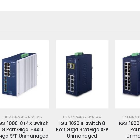
UNMANAGED - NON POE
UNMANAGED - NON POE
tch
IGS-1020TF Switch 8
IGS-1600T Switch 16
I
0
Port Giga +2xGiga SFP
Port Giga
Po
ged
Unmanaged
Unmanaged