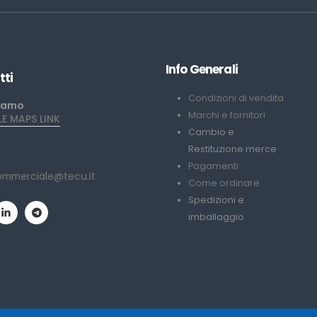
Info Generali
tti
Condizioni di vendita
iamo
Marchi e fornitori
 MAPS LINK
Cambio e
Restituzione merce
Pagamenti
ommerciale@tecu.it
Come ordinare
Spedizioni e
imballaggio