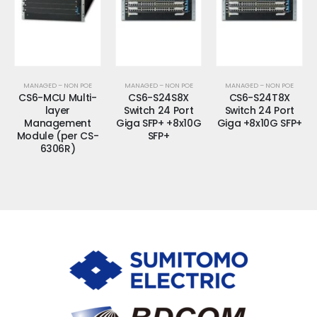
MANAGED – NON POE
MANAGED – NON POE
MANAGED – NON POE
CS6-MCU Multi-
CS6-S24S8X
CS6-S24T8X
layer
Switch 24 Port
Switch 24 Port
Management
Giga SFP+ +8x10G
Giga +8x10G SFP+
Module (per CS-
SFP+
6306R)