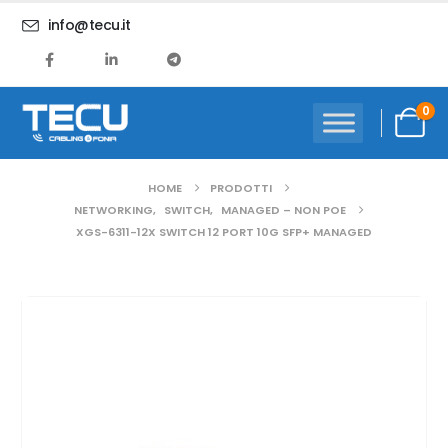
info@tecu.it
0
HOME
PRODOTTI
NETWORKING
,
SWITCH
,
MANAGED – NON POE
XGS-6311-12X SWITCH 12 PORT 10G SFP+ MANAGED