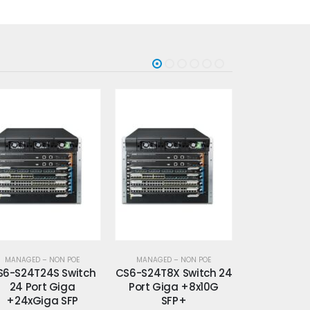
MANAGED – NON POE
MANAGED – NON POE
MANAGED –
6-S24T8X Switch 24
CS6-S48S Switch 48
CS6-S48T 
Port Giga +8x10G
Port Giga SFP
Port 
SFP+