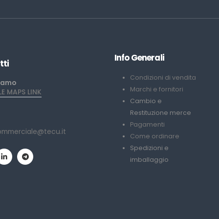
Info Generali
tti
Condizioni di vendita
iamo
Marchi e fornitori
 MAPS LINK
Cambio e
Restituzione merce
Pagamenti
ommerciale@tecu.it
Come ordinare
Spedizioni e
imballaggio