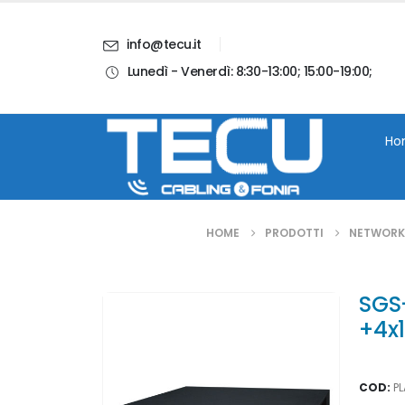
info@tecu.it
Lunedì - Venerdì: 8:30-13:00; 15:00-19:00;
i
Chi Siamo
Blog
Contatti
Account
Ho
HOME
PRODOTTI
NETWORK
SGS
+4x
COD:
P