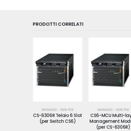
PRODOTTI CORRELATI
 – NON POE
MANAGED – NON POE
MANAGED – NON POE
elaio 6 Slot
CS6-MCU Multi-layer
CS6-S16X Switch 
itch CS6)
Management Module
Port 10G SFP+
(per CS-6306R)