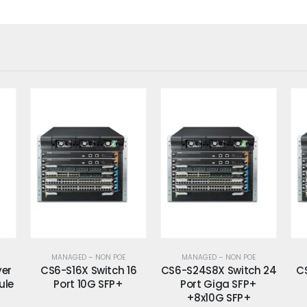
MANAGED – NON POE
MANAGED – NON POE
16
CS6-S24S8X Switch 24
CS6-S24T24S Switch
CS
Port Giga SFP+
24 Port Giga
+8x10G SFP+
+24xGiga SFP