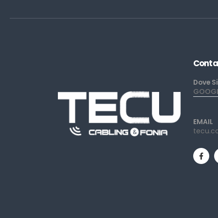
Conta
Dove S
GOOGLE
EMAIL
tecu.c