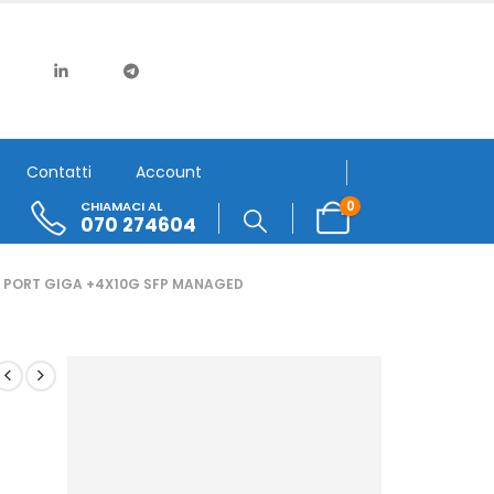
Contatti
Account
0
CHIAMACI AL
070 274604
 PORT GIGA +4X10G SFP MANAGED