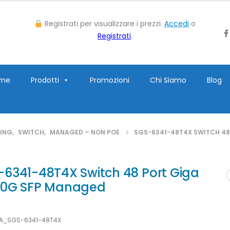
Registrati per visualizzare i prezzi.
Accedi
o
Registrati
.
me
Prodotti
Promozioni
Chi Siamo
Blog
ING
,
SWITCH
,
MANAGED – NON POE
SGS-6341-48T4X SWITCH 48
-6341-48T4X Switch 48 Port Giga
10G SFP Managed
LA_SGS-6341-48T4X