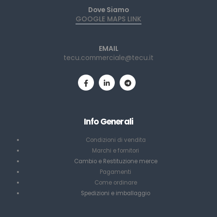
Dove Siamo
GOOGLE MAPS LINK
EMAIL
tecu.commerciale@tecu.it
Info Generali
Condizioni di vendita
Marchi e fornitori
Cambio e Restituzione merce
Pagamenti
Come ordinare
Spedizioni e imballaggio