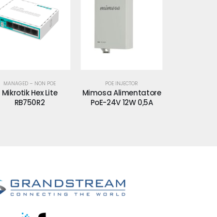
MANAGED – NON POE
POE INJECTOR
NVR - N
Mikrotik Hex Lite
Mimosa Alimentatore
NVR 16 cana
RB750R2
PoE-24V 12W 0,5A
la videoso
profess