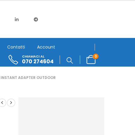
Contatti
Account
0
CHIAMACI AL
070 274604
G INSTANT ADAPTER OUTDOOR