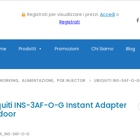
Registrati per visualizzare i prezzi.
Accedi
o
Registrati
.
me
Prodotti
Promozioni
Chi Siamo
Blog
WORKING
,
ALIMENTAZIONE
,
POE INJECTOR
UBIQUITI INS-3AF-O-
uiti INS-3AF-O-G Instant Adapter
door
BI_INS-3AF-O-G