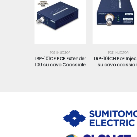
INJECTOR
POE INJECTOR
POE INJECTOR
C-KIT Kit
LRP-101CE POE Extender
LRP-101CH PoE Injec
PoE su cavo
100 su cavo Coassiale
su cavo coassial
ssiale