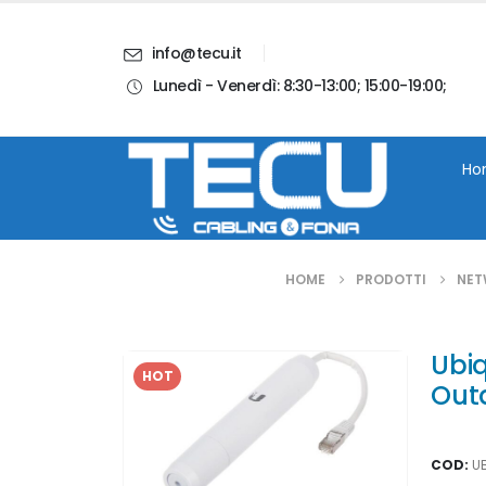
info@tecu.it
Lunedì - Venerdì: 8:30-13:00; 15:00-19:00;
i
Chi Siamo
Blog
Contatti
Account
Ho
HOME
PRODOTTI
NET
Ubiq
HOT
Out
COD:
U