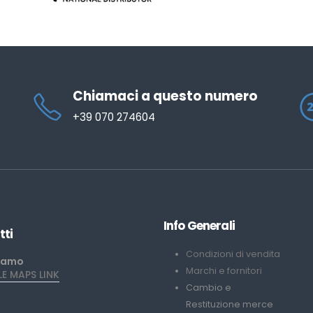
Chiamaci a questo numero
+39 070 274604
Info Generali
tti
Condizioni di vendita
iamo
Marchi e fornitori
 MAPS LINK
Cambio e
Restituzione merce