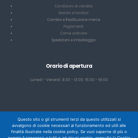
Condizioni di vendita
Marchi e fornitori
Cambio e Restituzione merce
Pagamenti
Come ordinare
Spedizioni e imballaggio
Orario di apertura
Lunedì - Venerdì: 8:30 - 13:00 15:00 - 19:00
Questo sito o gli strumenti terzi da questo utilizzati si
avvalgono di cookie necessari al funzionamento ed utili alle
finalità illustrate nella cookie policy. Se vuoi saperne di più o
negare il consenso a tutti o ad alcuni cookie, consulta la Cookie