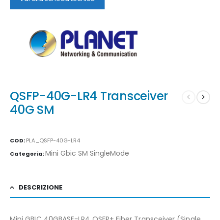
QSFP-40G-LR4 Transceiver
40G SM
COD:
PLA_QSFP-40G-LR4
Mini Gbic SM SingleMode
Categoria:
DESCRIZIONE
Mini GBIC 40GBASE-LR4 QSFP+ Fiber Transceiver (Single