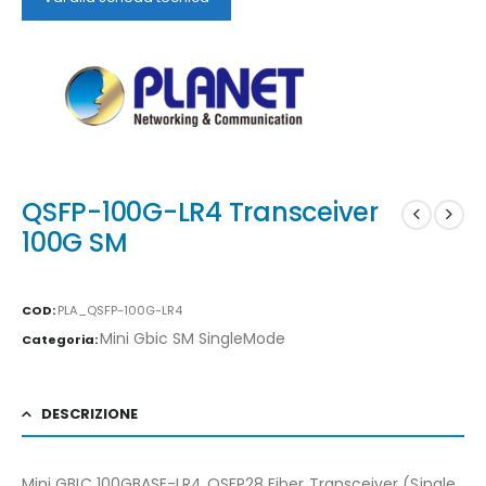
QSFP-100G-LR4 Transceiver
100G SM
COD:
PLA_QSFP-100G-LR4
Mini Gbic SM SingleMode
Categoria:
DESCRIZIONE
Mini GBIC 100GBASE-LR4 QSFP28 Fiber Transceiver (Single