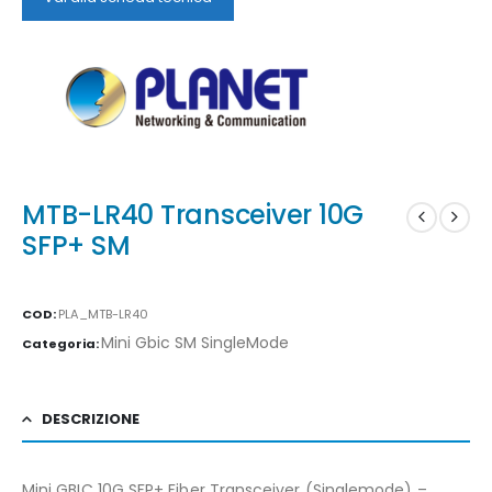
MTB-LR40 Transceiver 10G
SFP+ SM
COD:
PLA_MTB-LR40
Mini Gbic SM SingleMode
Categoria:
DESCRIZIONE
Mini GBIC 10G SFP+ Fiber Transceiver (Singlemode) –