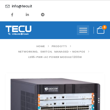
info@tecu.it
0
HOME
PRODOTTI
NETWORKING
,
SWITCH
,
MANAGED – NON POE
LS95-PWR-AC POWER MODULE 1200W