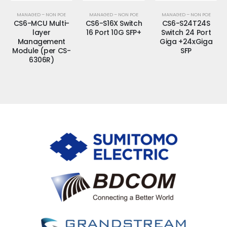
E
MANAGED – NON POE
MANAGED – NON POE
MANAGED – NON POE
i-
CS6-S16X Switch
CS6-S24T24S
CS6-S48S Switch
16 Port 10G SFP+
Switch 24 Port
48 Port Giga SFP
t
Giga +24xGiga
S-
SFP