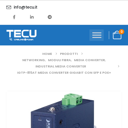
info@tecu.it
0
HOME
PRODOTTI
NETWORKING
,
MODULI FIBRA
,
MEDIA CONVERTER
,
INDUSTRIAL MEDIA CONVERTER
IGTP-815AT MEDIA CONVERTER GIGABIT CON SFP E POE+