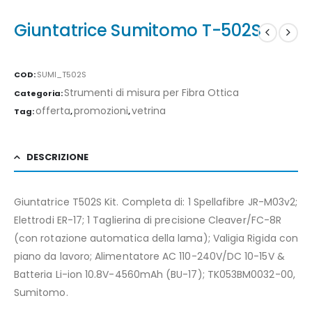
Giuntatrice Sumitomo T-502S
COD:
SUMI_T502S
Strumenti di misura per Fibra Ottica
Categoria:
offerta
promozioni
vetrina
Tag:
,
,
DESCRIZIONE
Giuntatrice T502S Kit. Completa di: 1 Spellafibre JR-M03v2;
Elettrodi ER-17; 1 Taglierina di precisione Cleaver/FC-8R
(con rotazione automatica della lama); Valigia Rigida con
piano da lavoro; Alimentatore AC 110-240V/DC 10-15V &
Batteria Li-ion 10.8V-4560mAh (BU-17); TK053BM0032-00,
Sumitomo.